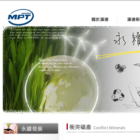
關於漢達
漢達新聞