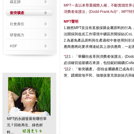
碳足跡
MPT一直以來尊重國際人權，不斷實踐世界公民
消費者保護法」(Dodd-Frank Act)
*
，MPT特別
衝突礦產
MPT聲明
社會責任
1.雖然MPT並沒有直接採購金屬原料的行
法開採與低劣工作環境中礦區所開採鈷(Co)、錫(
研發能力
2.為避免產品原料與生產過程中會使用到非
HSF
應商應將此要求傳達給其上游供應商，一起
*
註1：「華爾街改革與消費者保護法」(Dod
必須確切追蹤礦石來源，包括鈮鉭鐵礦(Coltan)、錫石
*
註2：「衝突礦產」-部份金屬礦產已成為
突、蹂躪當地平民、強徵孩童充當娃娃兵與
MPT
的永續發展有哪些單
元？回收再生、綠色材
料…